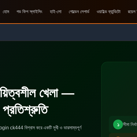
হোম
গড ফিশ স্লাইসিং
হাই-লো
গোল্ডেন লেপার্ড
ওয়াইল্ড ব্যান্ডিটো
রয়েল
য়িত্বশীল খেলা —
 প্রতিশ্রুতি
১
সীমা নির
gin ck444 বিশ্বাস করে একটি সুখী ও ভারসাম্যপূর্ণ