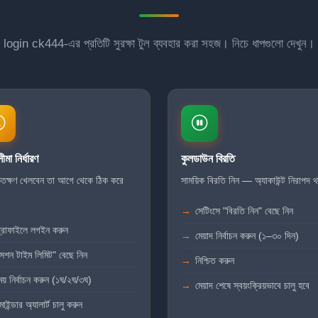
login ck444-এর প্রতিটি সুরক্ষা টুল ব্যবহার করা সহজ। নিচে ধাপগুলো দেখুন।
ীমা নির্ধারণ
কুলডাউন বিরতি
কতক্ষণ খেলবেন তা আগে থেকে ঠিক করে
সাময়িক বিরতি নিন — অ্যাকাউন্ট নিরাপদ 
।
সেটিংসে "বিরতি নিন" বেছে নিন
্রোফাইলে লগইন করুন
মেয়াদ নির্বাচন করুন (১–৩০ দিন)
সেশন টাইম লিমিট" বেছে নিন
নিশ্চিত করুন
য় নির্বাচন করুন (১ঘ/২ঘ/৩ঘ)
মেয়াদ শেষে স্বয়ংক্রিয়ভাবে চালু হবে
মাইন্ডার অ্যালার্ট চালু করুন