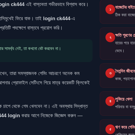
ogin ck444
এই বাস্তবতা গভীরভাবে বিশ্বাস করে।
বাজেটের বাইর
১
ঠিক করা বাজে
হাসিমুখেই ফিরে যাক। তাই
login ck444
-এ
প্রতিটি পদক্ষেপে বাস্তবে প্রয়োগ করি।
ক্ষতি পূরণের চে
২
হারের পরে হা
র সামর্থ্য নেই, তা কখনো বেট করবেন না।
ভেবে।
দৈনন্দিন জীবন
 রাখেন, তারা সমস্যাজনক গেমিং আচরণে অনেক কম
৩
কাজ, পড়াশোনা
ার প্রোফাইল সেটিংসে গিয়ে মাত্র কয়েকটি ক্লিকেই
লুকিয়ে খেলা
৪
িক চাপে থেকে গেম খেলবেন না। এই অবস্থায় সিদ্ধান্ত
পরিবার বা বন্
444 login
করার আগে নিজেকে জিজ্ঞেস করুন —
ঋণ করে গেমি
৫
গেমিংয়ের জন্য