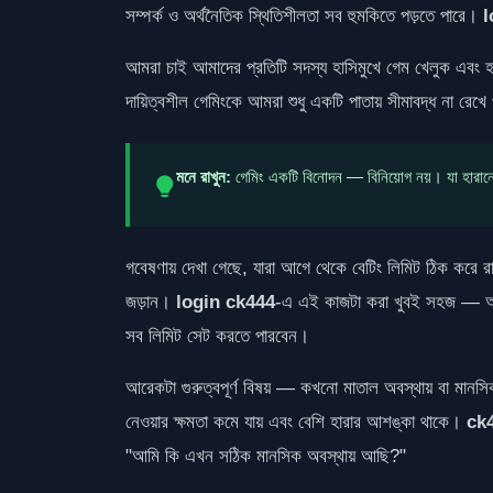
সম্পর্ক ও অর্থনৈতিক স্থিতিশীলতা সব হুমকিতে পড়তে পারে।
l
আমরা চাই আমাদের প্রতিটি সদস্য হাসিমুখে গেম খেলুক এবং 
দায়িত্বশীল গেমিংকে আমরা শুধু একটি পাতায় সীমাবদ্ধ না রেখে 
মনে রাখুন:
গেমিং একটি বিনোদন — বিনিয়োগ নয়। যা হারানো
গবেষণায় দেখা গেছে, যারা আগে থেকে বেটিং লিমিট ঠিক করে
জড়ান।
login ck444
-এ এই কাজটা করা খুবই সহজ — আপন
সব লিমিট সেট করতে পারবেন।
আরেকটা গুরুত্বপূর্ণ বিষয় — কখনো মাতাল অবস্থায় বা মানস
নেওয়ার ক্ষমতা কমে যায় এবং বেশি হারার আশঙ্কা থাকে।
ck
"আমি কি এখন সঠিক মানসিক অবস্থায় আছি?"