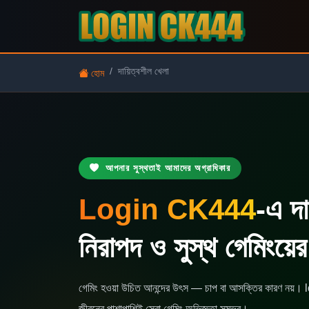
দায়িত্বশীল খেলা
হোম
আপনার সুস্থতাই আমাদের অগ্রাধিকার
Login CK444
-এ দা
নিরাপদ ও সুস্থ গেমিংয়ের
গেমিং হওয়া উচিত আনন্দের উৎস — চাপ বা আসক্তির কারণ নয়। lo
জীবনের পাশাপাশিই সেরা গেমিং অভিজ্ঞতা সম্ভব।