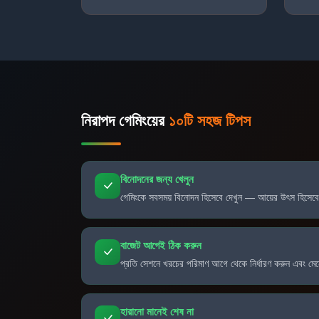
নিরাপদ গেমিংয়ের
১০টি সহজ টিপস
বিনোদনের জন্য খেলুন
গেমিংকে সবসময় বিনোদন হিসেবে দেখুন — আয়ের উৎস হিসেবে
বাজেট আগেই ঠিক করুন
প্রতি সেশনে খরচের পরিমাণ আগে থেকে নির্ধারণ করুন এবং মে
হারানো মানেই শেষ না