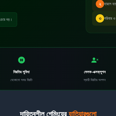
২
হারলে হত
৩
পরিবার ও 
চেয়ে বড়।
বিরতির সুবিধা
সেলফ-এক্সক্লুশন
যেকোনো সময় বিরতি
স্থায়ী বিরতির অপশন
দায়িত্বশীল গেমিংয়ের
হাতিয়ারগুলো