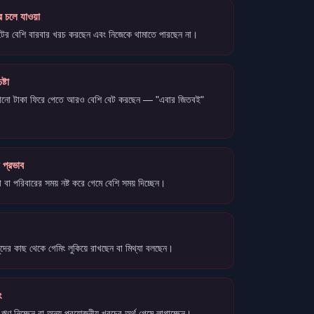
ে চলে যাওয়া
টের বেশি বারবার খরচ করছেন এবং নিজেকে থামাতে পারছেন না।
ষ্টা
রানো টাকা ফিরে পেতে আরও বেশি বেট করছেন — "এবার জিতবই"
ে প্রভাব
 বা পরিবারের সময় নষ্ট করে গেমে বেশি সময় দিচ্ছেন।
ধুদের কাছ থেকে গেমিং লুকিয়ে রাখছেন বা মিথ্যা বলছেন।
ং
 ঋণ নিচ্ছেন বা অন্য প্রয়োজনীয় খরচের অর্থ গেমে লাগাচ্ছেন।