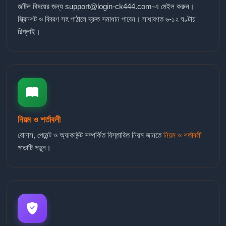
জটিল বিষয়ের জন্য
support@login-ck444.com-
এ মেইল করুন।
স্ক্রিনশট ও বিবরণ সহ পাঠালে দ্রুত সমাধান পাবেন। সাধারণত ৬-১২ ঘণ্টায়
রিপ্লাই।
নিয়ম ও শর্তাবলী
বোনাস, পেমেন্ট ও অ্যাকাউন্ট সম্পর্কিত বিস্তারিত নিয়ম জানতে
নিয়ম ও শর্তাবলী
পাতাটি পড়ুন।