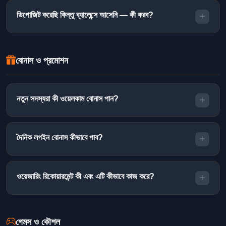
bKash / Nagad: ১–৬ ঘণ্টা
ck444 login
প্ল্যাটফর্মে নিম্নলিখিত পদ্ধতিতে পেমেন্ট করা যায়:
ডিপোজিট করেছি কিন্তু ব্যালেন্সে আসেনি — কী করব?
ডিপোজিট
পেমেন্ট
Rocket / ব্যাংক ট্রান্সফার: ১২–২৪ ঘণ্টা
bKash (সবচেয়ে জনপ্রিয়)
উইথড্রয়াল
পেমেন্ট সময়
এটা কি সহায়ক ছিল?
হ্যাঁ
না
Nagad
প্রথমে ৩০ মিনিট অপেক্ষা করুন। তারপরেও না আসলে পেমেন্টের স্ক্রিনশট ও
বোনাস ও প্রমোশন
ট্রানজেকশন আইডি সহ সাপোর্টে যোগাযোগ করুন।
Rocket / DBBL
এটা কি সহায়ক ছিল?
হ্যাঁ
না
স্থানীয় ব্যাংক ট্রান্সফার
সবসময় পেমেন্টের স্ক্রিনশট সংরক্ষণ করুন — সমস্যা সমাধানে কাজে
bKash
Nagad
পেমেন্ট
নতুন সদস্যরা কী ওয়েলকাম বোনাস পান?
লাগে।
এটা কি সহায়ক ছিল?
হ্যাঁ
না
ডিপোজিট সমস্যা
হ্যাঁ!
নিবন্ধন করে
প্রথম ডিপোজিটে
১০০% ওয়েলকাম বোনাস
পাবেন। অর্থাৎ ৳
দৈনিক লগইন বোনাস কীভাবে পাব?
১,০০০ ডিপোজিট করলে মোট ৳ ২,০০০ দিয়ে খেলতে পারবেন।
এটা কি সহায়ক ছিল?
হ্যাঁ
না
বোনাসের ওয়েজারিং শর্ত প্রযোজ্য
প্রতিদিন
login ck444
-এ প্রবেশ করলেই স্বয়ংক্রিয়ভাবে দৈনিক বোনাস যোগ
ওয়েজারিং রিকোয়ারমেন্ট কী এবং এটি কীভাবে কাজ করে?
বোনাস ক্লেইমের সময়সীমা ৭ দিন
হবে। টানা ৭ দিন লগইন করলে মেগা বোনাস আনলক হবে।
ওয়েলকাম বোনাস
প্রমোশন
দৈনিক বোনাস
লয়্যালটি
ওয়েজারিং মানে বোনাসের টাকা নির্দিষ্টসংখ্যকবার বেট করতে হবে উইথড্রয়ালের
গেমস ও কৌশল
আগে।
login ck444
-এ বোনাসের ওয়েজারিং সাধারণত ১৫x থেকে ৩০x।