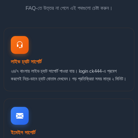
FAQ-তে উত্তর না পেলে এই পথগুলো চেষ্টা করুন।
লাইভ চ্যাট সাপোর্ট
২৪/৭ বাংলায় লাইভ চ্যাট সাপোর্ট পাওয়া যায়। login ck444-এ প্রবেশ
করলেই নিচে-ডানে চ্যাট বোতাম দেখবেন। গড় প্রতিক্রিয়া সময় মাত্র ২ মিনিট।
ইমেইল সাপোর্ট