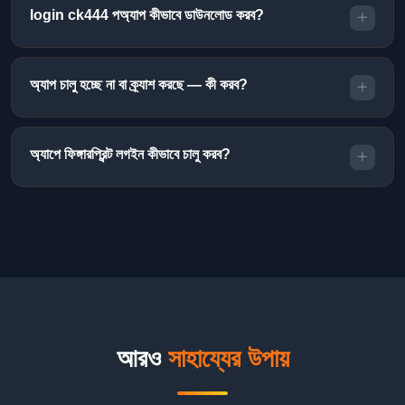
এটা কি সহায়ক ছিল?
হ্যাঁ
না
login ck444 পঅ্যাপ কীভাবে ডাউনলোড করব?
ছোট বেট দিয়ে শুরু করুন
ডেমো মোডে প্র্যাকটিস করুন আগে
অ্যাপ পাতায়
গিয়ে Android APK বা iOS বোতামে ক্লিক করুন।
হাই-লো
কৌশল
অ্যাপ চালু হচ্ছে না বা ক্র্যাশ করছে — কী করব?
Android-এ Unknown Sources চালু করতে হবে।
এটা কি সহায়ক ছিল?
হ্যাঁ
না
Android: Settings → Security → Unknown Sources →
প্রথমে অ্যাপ বন্ধ করে পুনরায় চালু করুন। সমস্যা থাকলে অ্যাপটি আনইন্সটল
অ্যাপে ফিঙ্গারপ্রিন্ট লগইন কীভাবে চালু করব?
চালু
করে আবার ইন্সটল করুন।
iOS: Safari দিয়ে ডাউনলোড করুন
ফোনের ক্যাশ মেমোরি পরিষ্কার করুন
অ্যাপে
login ck444
করার পরে সেটিংস → নিরাপত্তা → বায়োমেট্রিক
মোবাইল অ্যাপ
ডাউনলোড
ইন্টারনেট সংযোগ পরীক্ষা করুন
লগইন চালু করুন। পরের বার থেকে ফিঙ্গারপ্রিন্ট বা ফেস আইডি দিয়েই প্রবেশ
করতে পারবেন।
সর্বশেষ সংস্করণ
ইন্সটল করুন
এটা কি সহায়ক ছিল?
হ্যাঁ
না
অ্যাপ সমস্যা
ট্রাবলশুট
ফিঙ্গারপ্রিন্ট
বায়োমেট্রিক
এটা কি সহায়ক ছিল?
হ্যাঁ
না
এটা কি সহায়ক ছিল?
হ্যাঁ
না
আরও
সাহায্যের উপায়