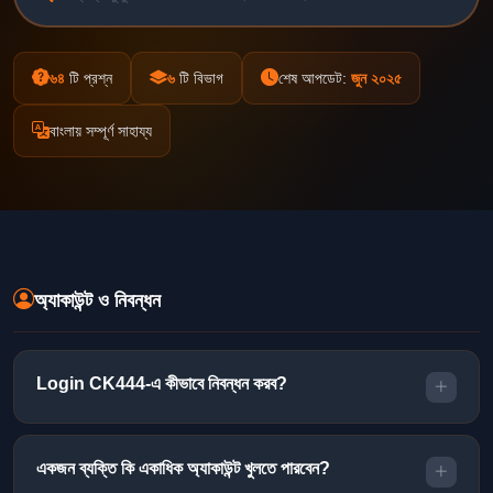
৬৪
টি প্রশ্ন
৬
টি বিভাগ
শেষ আপডেট:
জুন ২০২৫
বাংলায় সম্পূর্ণ সাহায্য
অ্যাকাউন্ট ও নিবন্ধন
Login CK444-এ কীভাবে নিবন্ধন করব?
নিবন্ধন পাতায়
গিয়ে ফর্ম পূরণ করুন। আপনার নাম, মোবাইল নম্বর, ইমেইল ও
একজন ব্যক্তি কি একাধিক অ্যাকাউন্ট খুলতে পারবেন?
পাসওয়ার্ড দিয়ে মাত্র ২ মিনিটে
login ck444
অ্যাকাউন্ট খুলতে পারবেন।